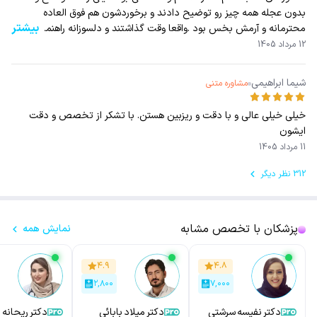
بدون عجله همه چیز رو توضیح دادند و برخوردشون هم فوق العاده
بیشتر
محترمانه و آرمش بخس بود .واقعا وقت گذاشتند و دلسوزانه راهنمایی
کردند خیلی ممنونم از ایشون
12 مرداد 1405
شیما ابراهیمی
مشاوره متنی
خیلی خیلی عالی و با دقت و ریزبین هستن. با تشکر از تخصص و دقت
ایشون
11 مرداد 1405
312 نظر دیگر
پزشکان با تخصص مشابه
نمایش همه
۴.۹
۴.۸
۲,۸۰۰
۷,۰۰۰
دکتر نفیسه سرشتی
دکتر میلاد بابائی
دکتر ریحانه