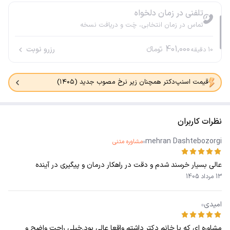
تلفنی در زمان دلخواه
تماس در زمان انتخابی، چَت و دریافت نسخه
401,000
تومانء
رزرو نوبت
10
دقیقه
قیمت اسنپ‌دکتر همچنان زیر نرخ مصوب جدید (۱۴۰۵)
نظرات کاربران
mehran Dashtebozorgi
مشاوره متنی
عالی بسیار خرسند شدم و دقت در راهکار درمان و پیگیری در آینده
13 مرداد 1405
امیدی
مشاوره ای که با خانم دکتر داشتم واقعا عالی بود.خیلی راحت واضح و