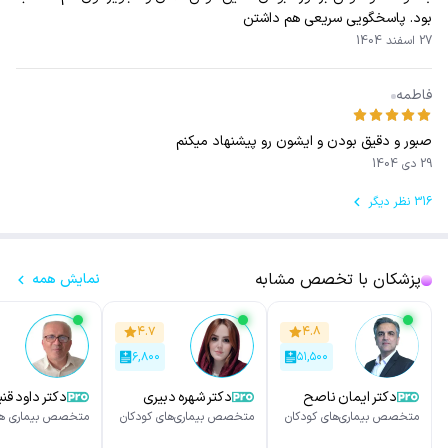
بود. پاسخگویی سریعی هم داشتن
27 اسفند 1404
فاطمه
صبور و دقیق بودن و ایشون رو پیشنهاد میکنم
29 دی 1404
316 نظر دیگر
پزشکان با تخصص مشابه
نمایش همه
۴.۷
۴.۸
۶,۸۰۰
۵۱,۵۰۰
دکتر ایمان ناصح
دکتر شهره دبیری
دکتر داود قنب
متخصص بیماری‌های کودکان
متخصص بیماری‌های کودکان
متخصص بیماری ها