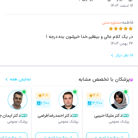
16 اسفند 1404
فاطمه
مشاوره متنی
در یک کلام عالی و بینظیر،خدا خیرشون بده.درجه ۱
24 بهمن 1404
18 نظر دیگر
پزشکان با تخصص مشابه
نمایش همه
۴.۸
۴.۸
۶,۲۰۰
۱۴,۳۰۰
دکتر ملیکا حبیبی
دکتر احمدرضا فرضی
دکتر ایمان ج
پور
پزشک عمومی
پزشک عمومی
پزشک عمومی
شروع مشاوره
شروع مشاوره
شروع مشاور