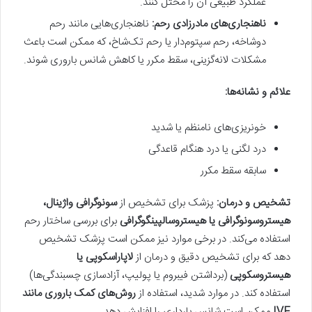
عملکرد طبیعی آن را مختل کنند.
ناهنجاری‌های مادرزادی رحم
:
ناهنجاری‌هایی مانند رحم
دوشاخه، رحم سپتوم‌دار یا رحم تک‌شاخ، که ممکن است باعث
مشکلات لانه‌گزینی، سقط مکرر یا کاهش شانس باروری شوند.
علائم و نشانه‌ها
:
خونریزی‌های نامنظم یا شدید
درد لگنی یا درد هنگام قاعدگی
سابقه سقط مکرر
تشخیص و درمان
:
پزشک برای تشخیص از
سونوگرافی واژینال،
هیستروسونوگرافی یا هیستروسالپینگوگرافی
برای بررسی ساختار رحم
استفاده می‌کند. در برخی موارد نیز ممکن است پزشک تشخیص
دهد که برای تشخیص دقیق و درمان از
لاپاراسکوپی یا
هیستروسکوپی
(برداشتن فیبروم یا پولیپ، آزادسازی چسبندگی‌ها)
استفاده کند. در موارد شدید، استفاده از
روش‌های کمک باروری مانند
IVF
ممکن است شانس بارداری را افزایش دهد.