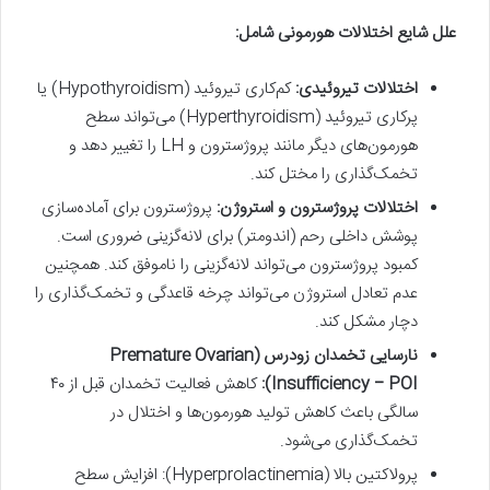
علل شایع اختلالات هورمونی شامل
:
اختلالات تیروئیدی
:
کم‌کاری تیروئید (Hypothyroidism) یا
پرکاری تیروئید (Hyperthyroidism) می‌تواند سطح
هورمون‌های دیگر مانند پروژسترون و LH را تغییر دهد و
تخمک‌گذاری را مختل کند.
اختلالات پروژسترون و استروژن
:
پروژسترون برای آماده‌سازی
پوشش داخلی رحم (اندومتر) برای لانه‌گزینی ضروری است.
کمبود پروژسترون می‌تواند لانه‌گزینی را ناموفق کند. همچنین
عدم تعادل استروژن می‌تواند چرخه قاعدگی و تخمک‌گذاری را
دچار مشکل کند.
نارسایی تخمدان زودرس
(
Premature Ovarian
Insufficiency – POI
):
کاهش فعالیت تخمدان قبل از ۴۰
سالگی باعث کاهش تولید هورمون‌ها و اختلال در
تخمک‌گذاری می‌شود.
پرولاکتین بالا (Hyperprolactinemia): افزایش سطح