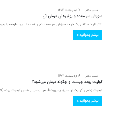
اسنپ دکتر
17 اردیبهشت 1402
سوزش سر معده و روش‌های درمان آن
اکثر افراد حداقل یک بار به سوزش سر معده دچار شده‌اند. این عارضه با وجو
بیشتر بخوانید »
اسنپ دکتر
16 اردیبهشت 1402
کولیت روده چیست و چگونه درمان می‌شود؟
کولیت زخمی، کولیت اولسروز، پس‌روده‌آماس زخمی یا همان کولیت روده (Ulcerative Colitis) نوعی بیماری التهابی روده (IBD) است. IBD شامل…
بیشتر بخوانید »