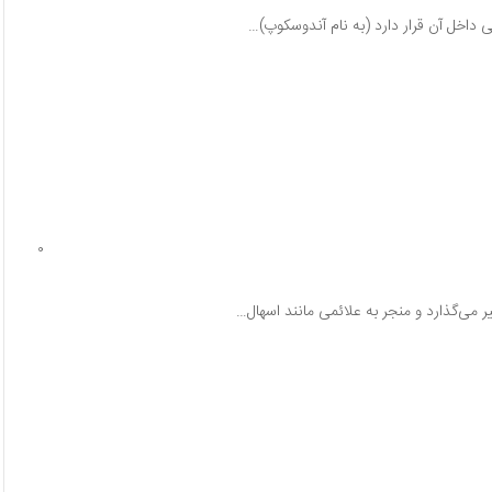
 داخل آن قرار دارد (به نام آندوسکوپ)…
0