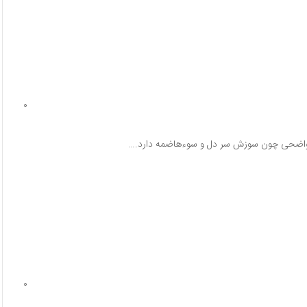
0
ئم واضحی چون سوزش سر دل و سوءهاضمه دارد.…
0