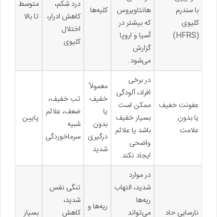
درد شکم،
متوسط
با سندرم
هانتاویروس
کلیه‌ها
کاهش ادرار،
تا بالا
کلیوی
که بیشتر در
اختلال
(HFRS)
آسیا و اروپا
کلیوی
گزارش
می‌شود.
در برخی
معمولاً
افراد، آلودگی
خفیف
تب خفیف،
عفونت خفیف
ممکن است
یا
ضعف، علائم
یا بدون
بسیار خفیف
پایین
بدون
شبیه
علامت
باشد یا علائم
درگیری
سرماخوردگی
واضحی
شدید
ایجاد نکند.
در موارد
شدید، التهاب
تنگی نفس
ریه‌ها
شدید،
ریه‌ها و
نارسایی حاد
می‌تواند
کاهش
بسیار