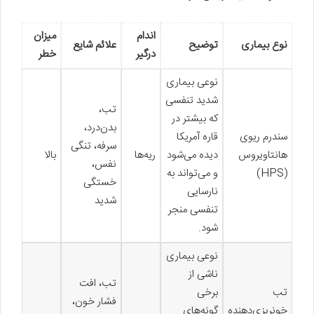
اندام
میزان
نوع بیماری
توضیح
علائم شایع
درگیر
خطر
نوعی بیماری
شدید تنفسی
تب،
که بیشتر در
بدن‌درد،
سندرم ریوی
قاره آمریکا
سرفه، تنگی
هانتاویروس
دیده می‌شود
ریه‌ها
بالا
نفس،
(HPS)
و می‌تواند به
خستگی
نارسایی
شدید
تنفسی منجر
شود.
نوعی بیماری
ناشی از
تب، افت
تب
برخی
فشار خون،
خونریزی‌دهنده
گونه‌های