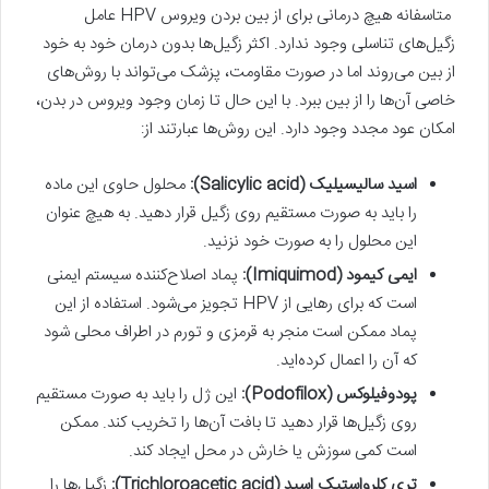
متاسفانه هیچ درمانی برای از بین بردن ویروس HPV عامل
زگیل‌های تناسلی وجود ندارد. اکثر زگیل‌ها بدون درمان خود به خود
از بین می‌روند اما در صورت مقاومت، پزشک می‌تواند با روش‌های
خاصی آن‌ها را از بین ببرد. با این حال تا زمان وجود ویروس در بدن،
امکان عود مجدد وجود دارد. این روش‌ها عبارتند از:
اسید سالیسیلیک (Salicylic acid):
محلول حاوی این ماده
را باید به صورت مستقیم روی زگیل قرار دهید. به هیچ عنوان
این محلول را به صورت خود نزنید.
ایمی کیمود (Imiquimod):
پماد اصلاح‌کننده سیستم ایمنی
است که برای رهایی از HPV تجویز می‌شود. استفاده از این
پماد ممکن است منجر به قرمزی و تورم در اطراف محلی شود
که آن را اعمال کرده‌اید.
پودوفیلوکس (Podofilox):
این ژل را باید به صورت مستقیم
روی زگیل‌ها قرار دهید تا بافت آن‌ها را تخریب کند. ممکن
است کمی سوزش یا خارش در محل ایجاد کند.
تری کلرواستیک اسید (Trichloroacetic acid):
زگیل‌ها را