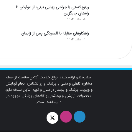
رینوپلاستی یا جراحی زیبایی بینی؛ از عوارض تا
راه‌های جایگزین
5 اسفند 1404
راهکارهای مقابله با افسردگی پس از زایمان
4 اسفند 1404
اسنپ‌دکتر، ارائه‌دهنده انواع خدمات آنلاین سلامت از جمله
مشاوره تلفنی و متنی با پزشک و روانشناس، انجام آزمایش
و ویزیت پزشک و پرستار در منزل و تهیه آنلاین نسخه دارو،
محصولات آرایشی و بهداشتی و کالاهای پزشکی موجود در
داروخانه‌ها است.
لینکدین
اینستاگرام
توئیتر