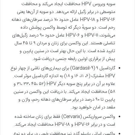
سویه ویروس HPV محافظت ایجاد می‌کند و محافظت
متوسطی در برابر زگیل ارائه می‌دهد. دو سویه از آن‌ها یعنی
HPV-16 و HPV-18 عامل حدود ۷۰ درصد سرطان‌های دهانه
رحم است. دو سویهٔ دیگر که توسط واکسن پوشش داده
می‌شوند، HPV-11 و HPV-6 عامل حدود ۹۰ درصد زگیل‌های
تناسلی هستند. این واکسن برای زنان و مردان ۹ تا ۴۵ سال
تایید شده است. با این حال بهتر است در سنین پایین و
پیش از برقراری اولین رابطه جنسی دریافت شود.
گارداسیل ۹ (Gardasil-9) برای بیماری‌های ناشی از چهار نوع
HPV مشترک (۶، ۱۱، ۱۶ و ۱۸) به اندازه گارداسیل موثر است.
علاوه بر آن در برابر پنج سویه دیگر HPV (۳۱، ۳۳، ۴۵، ۵۲ و
۵۸) محافظت ایجاد می‌کند. با دریافت این واکسن در سنین
پایین تا ۹۰ درصد در برابر سرطان‌های دهانه رحم، واژن و
مقعد در امان خواهید بود.
واکسن سرواریکس (Cervarix) فقط برای زنان ساخته شده
است و در برابر HPV-16 و HPV-18 محافظت ایجاد می‌کند.
واکسن ایرانی پاپیلو گارد نیز محافظت خوبی در برابر دو نوع