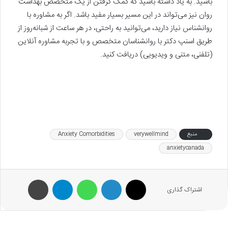
باشید. به یاد داشته باشید که کمک گرفتن از یک متخصص بهداشت
روان نیز می‌تواند در این مسیر بسیار مفید باشد. اگر به مشاوره با
روانشناس نیاز دارید، می‌توانید به راحتی، در هر ساعت از شبانه‌روز از
طریق اسنپ دکتر با روانشناسان متخصص و با تجربه مشاوره آنلاین
(تلفنی، متنی و ویدیویی) دریافت کنید.
منبع
verywellmind
Anxiety Comorbidities
anxietycanada
X
لینکدین
واتس آپ
تلگرام
پرینت
اشتراک گذاری