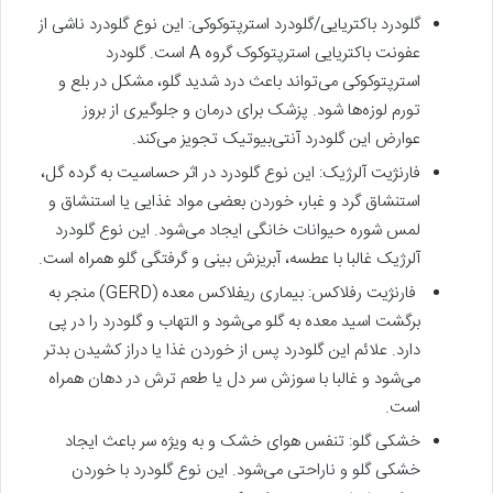
گلودرد باکتریایی/گلودرد استرپتوکوکی: این نوع گلودرد ناشی از
عفونت باکتریایی استرپتوکوک گروه A است. گلودرد
استرپتوکوکی می‌تواند باعث درد شدید گلو، مشکل در بلع و
تورم لوزه‌ها شود. پزشک برای درمان و جلوگیری از بروز
عوارض این گلودرد آنتی‌‌بیوتیک تجویز می‌کند.
فارنژیت آلرژیک: این نوع گلودرد در اثر حساسیت به گرده گل‌،
استنشاق گرد و غبار، خوردن بعضی مواد غذایی یا استنشاق و
لمس شوره حیوانات خانگی ایجاد می‌شود. این نوع گلودرد
آلرژيک غالبا با عطسه، آبریزش بینی و گرفتگی گلو همراه است.
فارنژیت رفلاکس: بیماری ریفلاکس معده (GERD) منجر به
برگشت اسید معده به گلو می‌شود و التهاب و گلودرد را در پی
دارد. علائم این گلودرد پس از خوردن غذا یا دراز کشیدن بدتر
می‌شود و غالبا با سوزش سر دل یا طعم ترش در دهان همراه
است.
خشکی گلو: تنفس هوای خشک و به ویژه سر باعث ایجاد
خشکی گلو و ناراحتی می‌شود. این نوع گلودرد با خوردن