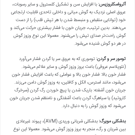
آترواسکلروزیس:
با افزایش سن و تشکیل کلسترول و سایر رسوبات،
عروق اصلی نزدیک به گوش میانی و داخلی تاحدی قابلیت ارتجاعی
خود (توانایی منقبض و منبسط شدن با هر تپش قلب) را از دست
می‌دهند. بدین ترتیب، جریان خون با فشار بیشتری حرکت می‌کند و
گوش راحت‌تر صدای تپش را می‌شنود. معمولا این نوع وزوز گوش
در هر دو گوش شنیده می‌شود.
تومور سر و گردن:
توموری که به عروق سر یا گردن فشار می‌آورد
(نئوپلاسم عروقی) باعث بروز وزوز گوش و سایر علائم می‌شود.
فشار خون بالا: فشار خون بالا و عواملی که باعث افزایش فشار خون
می‌شود، مانند استرس، الکل و کافئین، به وزوز گوش دامن می‌زند.
جریان خون آشفته: باریک شدن یا پیچ خوردن رگ گردن (سرخرگ
کاروتید) یا سیاهرگ گردن باعث آشفتگی و نامنظم شدن جریان خون
می‌شود که وزوز گوش را به دنبال دارد.
بدشکلی مویرگ:
بدشکلی شریانی وریدی (AVM)، پیوند غیرعادی
بین شریان و رگ، منجر به بروز وزوز گوش می‌شود. معمولا این نوع