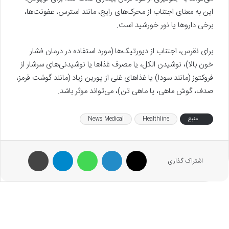
این به‌ معنای اجتناب از محرک‌های رایج، مانند استرس، عفونت‌ها،
برخی داروها یا نور خورشید است.
برای نقرس، اجتناب از دیورتیک‌ها (مورد استفاده در درمان فشار
خون بالا)، نوشیدن الکل، یا مصرف غذاها یا نوشیدنی‌های سرشار از
فروکتوز (مانند سودا) یا غذاهای غنی از پورین زیاد (مانند گوشت قرمز،
صدف، گوش ماهی، یا ماهی تن)، می‌تواند موثر باشد.
منبع
Healthline
News Medical
X
لینکدین
واتس آپ
تلگرام
پرینت
اشتراک گذاری