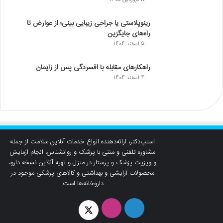
رینوپلاستی یا جراحی زیبایی بینی؛ از عوارض تا
راه‌های جایگزین
5 اسفند 1404
راهکارهای مقابله با افسردگی پس از زایمان
4 اسفند 1404
اسنپ‌دکتر، ارائه‌دهنده انواع خدمات آنلاین سلامت از جمله
مشاوره تلفنی و متنی با پزشک و روانشناس، انجام آزمایش
و ویزیت پزشک و پرستار در منزل و تهیه آنلاین نسخه دارو،
محصولات آرایشی و بهداشتی و کالاهای پزشکی موجود در
داروخانه‌ها است.
لینکدین
اینستاگرام
توئیتر