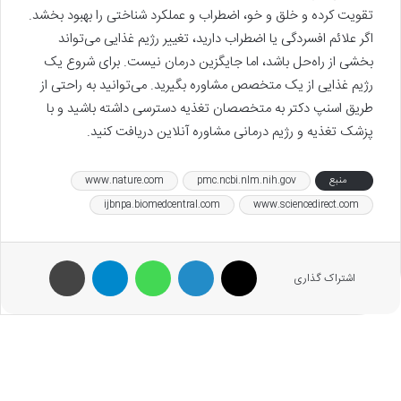
تقویت کرده و خلق و خو، اضطراب و عملکرد شناختی را بهبود بخشد.
اگر علائم افسردگی یا اضطراب دارید، تغییر رژیم غذایی می‌تواند
بخشی از راه‌حل باشد، اما جایگزین درمان نیست. برای شروع یک
رژیم غذایی از یک متخصص مشاوره بگیرید. می‌توانید به راحتی از
طریق اسنپ دکتر به متخصصان تغذیه دسترسی داشته باشید و با
پزشک تغذیه و رژیم درمانی مشاوره آنلاین دریافت کنید.
منبع
pmc.ncbi.nlm.nih.gov
www.nature.com
ijbnpa.biomedcentral.com
www.sciencedirect.com
X
لینکدین
واتس آپ
تلگرام
پرینت
اشتراک گذاری