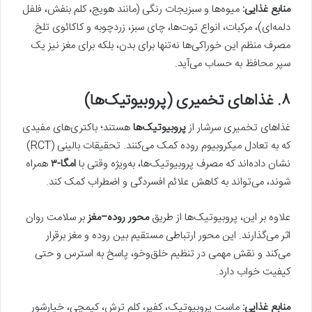
منابع غذایی:
میوه‌ها و سبزیجات رنگی (مانند هویج، کلم بنفش، فلفل
دلمه‌ای)، مرکبات، انواع توت‌ها، چای سبز، زردچوبه و کاکائوی تلخ.
مصرف منظم این خوراکی‌ها نه‌تنها برای بدن، بلکه برای مغز نیز یک
سپر محافظ به حساب می‌آید.
۸. غذاهای تخمیری (پروبیوتیک‌ها)
غذاهای تخمیری سرشار از
پروبیوتیک‌ها
هستند؛ باکتری‌های مفیدی
که به تعادل میکروبیوم روده کمک می‌کنند. تحقیقات بالینی (RCT)
نشان داده‌اند که مصرف پروبیوتیک‌ها، به‌ویژه وقتی با
امگا-
۳
همراه
شوند، می‌تواند به کاهش علائم افسردگی و اضطراب کمک کند.
علاوه بر این، پروبیوتیک‌ها از طریق
محور روده–مغز
بر سلامت روان
اثر می‌گذارند. این محور ارتباطی مستقیم بین روده و مغز برقرار
می‌کند و نقش مهمی در تنظیم خلق‌وخو، پاسخ به استرس و حتی
کیفیت خواب دارد.
منابع غذایی:
ماست پروبیوتیک، کفیر، کلم ترش، کیمچی، خیارشور