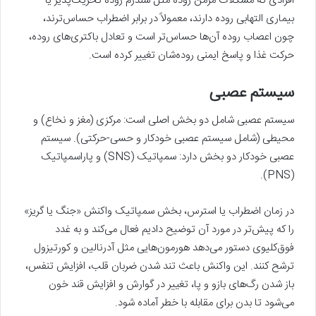
افرادی که مشکلات مزمن روده مثل سندرم روده تحریک‌پذیر یا
بیماری التهابی روده دارند، معمولاً در برابر اضطراب حساس‌ترند،
چون اعصاب روده آن‌ها حساس‌تر است و تعادل باکتری‌های روده،
حرکت غذا و پاسخ ایمنی روده‌شان تغییر کرده است.
سیستم عصبی
سیستم عصبی شامل دو بخش اصلی است: مرکزی (مغز و نخاع) و
محیطی (شامل سیستم عصبی خودکار و حسی-حرکتی). سیستم
عصبی خودکار دو بخش دارد: سمپاتیک (SNS) و پاراسمپاتیک
(PNS).
در زمان اضطراب یا استرس، بخش سمپاتیک واکنش «جنگ یا گریز»
را که پیش‌تر در مورد آن توضیح دادیم فعال می‌کند و به غدد
فوق‌کلیوی دستور می‌دهد هورمون‌هایی مثل آدرنالین و کورتیزول
ترشح کنند. این واکنش باعث تند شدن ضربان قلب، افزایش تنفس،
باز شدن رگ‌های بازو و پا، تغییر در گوارش و افزایش قند خون
می‌شود تا بدن برای مقابله با خطر آماده شود.