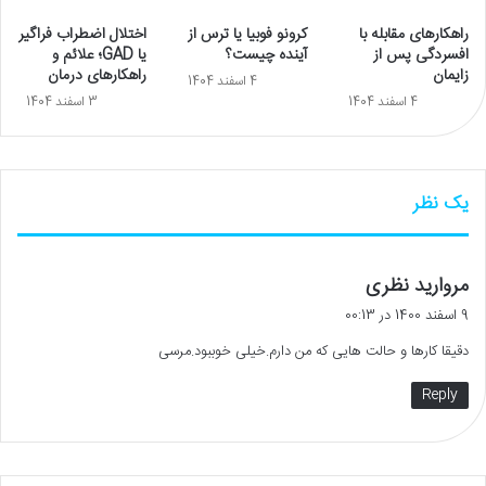
راهکارهای مقابله با
کرونو فوبیا یا ترس از
اختلال اضطراب فراگیر
افسردگی پس از
آینده چیست؟
یا GAD؛ علائم و
زایمان
راهکارهای درمان
4 اسفند 1404
4 اسفند 1404
3 اسفند 1404
یک نظر
گ
مروارید نظری
ف
9 اسفند 1400 در 00:13
ت
دقیقا کارها و حالت هایی که من دارم.خیلی خوببود.مرسی
:
Reply