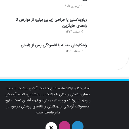
شد
11 فروردین 1405
رینوپلاستی یا جراحی زیبایی بینی؛ از عوارض تا
راه‌های جایگزین
5 اسفند 1404
راهکارهای مقابله با افسردگی پس از زایمان
4 اسفند 1404
اسنپ‌دکتر، ارائه‌دهنده انواع خدمات آنلاین سلامت از جمله
مشاوره تلفنی و متنی با پزشک و روانشناس، انجام آزمایش
و ویزیت پزشک و پرستار در منزل و تهیه آنلاین نسخه دارو،
محصولات آرایشی و بهداشتی و کالاهای پزشکی موجود در
داروخانه‌ها است.
لینکدین
اینستاگرام
توئیتر