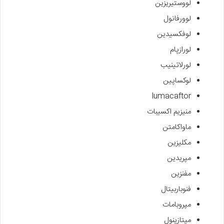
لووستیریزین
لوورفانول
لوفکسیدین
لورازپام
لورلاتینیب
لوکساپین
lumacaftor
منیزیم اکسیبات
ماواکامتن
مکلیزین
مپریدین
مفنزین
فنوباربیتال
مپروبامات
مپتازینول