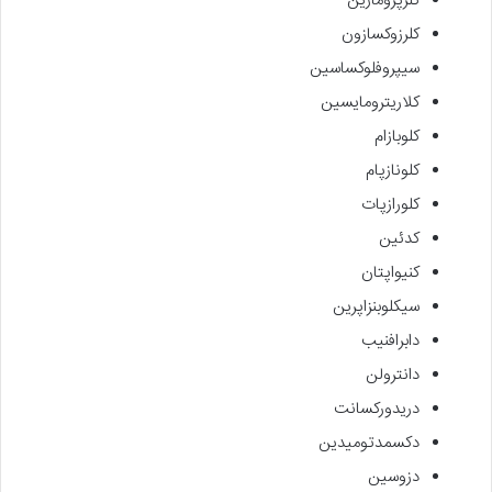
کلرپرومازین
کلرزوکسازون
سیپروفلوکساسین
کلاریترومایسین
کلوبازام
کلونازپام
کلورازپات
کدئین
کنیواپتان
سیکلوبنزاپرین
دابرافنیب
دانترولن
دریدورکسانت
دکسمدتومیدین
دزوسین