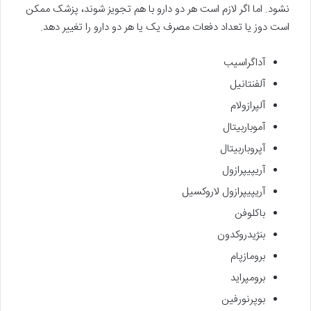
نشود. اما اگر لازم است هر دو دارو با هم تجویز شوند، پزشک ممکن
است دوز یا تعداد دفعات مصرف یک یا هر دو دارو را تغییر دهد.
آداگراسیب
آلفنتانیل
آلپرازولام
آموباربیتال
آپروباربیتال
آریپیپرازول
آریپیپرازول لاروکسیل
باکلوفن
بنژیدروکدون
برومازپام
برومپراید
بوپرنورفین