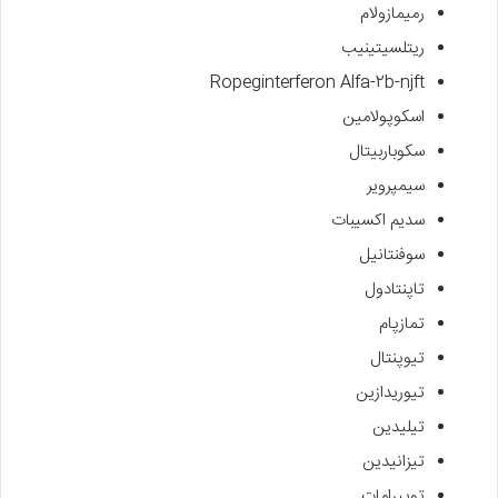
رمیمازولام
ریتلسیتینیب
Ropeginterferon Alfa-2b-njft
اسکوپولامین
سکوباربیتال
سیمپرویر
سدیم اکسیبات
سوفنتانیل
تاپنتادول
تمازپام
تیوپنتال
تیوریدازین
تیلیدین
تیزانیدین
توپیرامات