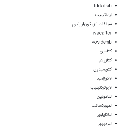
Idelalisib
ایماتینیب
سولفات ایزاوکون‌ازونیوم
ivacaftor
Ivosidenib
کتامین
کتازولام
کتوبمیدون
لاکوزامید
لاروترکتینیب
لفامولین
لمبورکسانت
لناکاپاویر
لترموویر