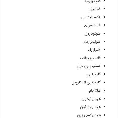
فدراتینیب
فنتانیل
فکسینیدازول
فلیبانسرین
فلوکونازول
فلونیترازپام
فلورازپام
فاسنتوپیتانت
فسفو پروپوفول
گاباپنتین
گاباپنتین انا کارویل
هالازپام
هیدروکودون
هیدرومورفون
هیدروکسی زین