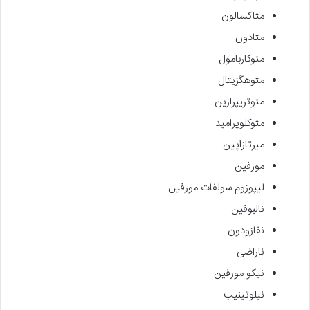
متاکسالون
متادون
متوکاربامول
متوهگزیتال
متوتریپرازین
متوکلوپرامید
میرتازاپین
مورفین
لیپوزوم سولفات مورفین
نالبوفین
نفازودون
ناراضی
نیکو مورفین
نیلوتینیب