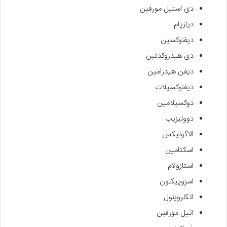
دی استیل مورفین
دیازپام
دیفنوکسین
دی هیدروکدئین
دیفن هیدرامین
دیفنوکسیلات
دوکسیلامین
دوولیزیب
الاگولیکس
اسکتامین
استازولام
اسزوپیکلون
اتکلروینول
اتیل مورفین