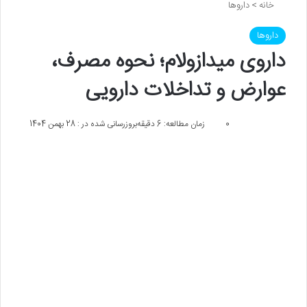
خانه
>
داروها
داروها
داروی میدازولام؛ نحوه مصرف،
عوارض و تداخلات دارویی
0
زمان مطالعه: 6 دقیقه
بروزرسانی شده در : 28 بهمن 1404