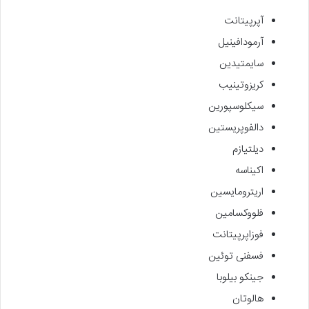
آپرپیتانت
آرمودافینیل
سایمتیدین
کریزوتینیب
سیکلوسپورین
دالفوپریستین
دیلتیازم
اکیناسه
اریترومایسین
فلووکسامین
فوزاپرپیتانت
فسفنی توئین
جینکو بیلوبا
هالوتان