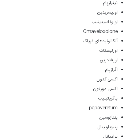
نیترازپام
اولیسریدین
اولوتاسیدینیب
Omaveloxolone
آلکالوئیدهای تریاک
اورلیستات
اورفنادرین
اگزازپام
اکسی کدون
اکسی مورفون
پاکریتینیب
papaveretum
پنتازوسین
پنتوباربیتال
پرامپانل