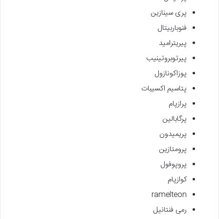
پری سینازین
فنوباربیتال
پیریترامید
پیرتوبروتینیب
پوزاکونازول
پتاسیم اکسیبات
پرازپام
پرگابالین
پریمیدون
پرومتازین
پروپوفول
کوازپام
ramelteon
رمی فنتانیل