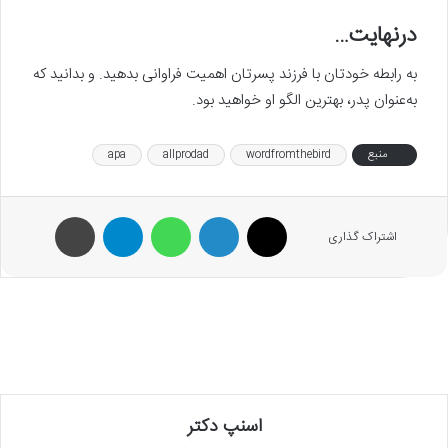
درنهایت…
به رابطه خودتان با فرزند پسرتان اهمیت فراوانی بدهید. و بدانید که
به‌عنوان پدر، بهترین الگو او خواهید بود.
منبع
wordfromthebird
allprodad
apa
X
لینکدین
واتس آپ
تلگرام
پرینت
اشتراک گذاری
اسنپ دکتر