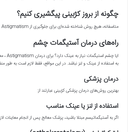
چگونه از بروز کژبینی پیگشیری کنیم؟
متاسفانه، هیچ روش شناخته شده‌ای برای جلوگیری از Astigmatism وجود ندارد. به افراد مبتلا به قوز قرنیه و کژبینی توصیه می‌شود تا جای ممکن از مالش دادن چشمان خود اجتناب کنند.
راه‌های درمان آستیگمات چشم
ایا چش
به استفاده از عینک و لنز نباشد. در این مواقع، فقط لازم است به طور 
درمان پزشکی
بهترین روش‌های درمان پزشکی کژبینی عبارتند از:
استفاده از لنز یا عینک مناسب
اگر به آستیگماتیسم مبتلا باشید، پزشک معالج پس از انجام معاینات لازم احتمالا استفاده از لنزهای نرم یا توریک (toric) را به شما ت