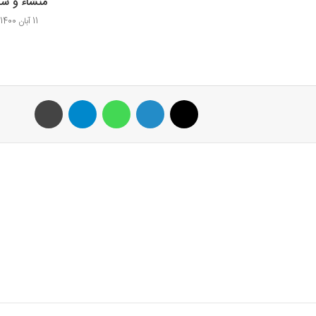
منشاء و 
11 آبان 1400
X
لینکدین
واتس آپ
تلگرام
پرینت