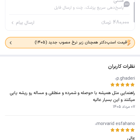
متنی
پاسخ‌دهی سریع پزشک، چَت و ارسال فایل
480,000
تومانء
ارسال پیام
قیمت اسنپ‌دکتر همچنان زیر نرخ مصوب جدید (۱۴۰۵)
نظرات کاربران
p.ghaderi
راهنمایی مثل همیشه ‌با حوصله و شمرده و ‌منطقی و مساله رو ریشه یابی
میکنند و این بسیار عالیه
07 مرداد 1405
morvarid esfahano
عالی