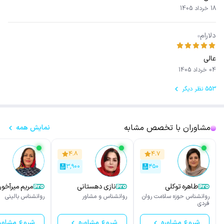
18 خرداد 1405
دلارام
عالی
04 خرداد 1405
553 نظر دیگر
مشاوران با تخصص مشابه
نمایش همه
۴.۸
۴.۷
۳,۹۰۰
۴۵۰
طاهره توکلی
نازی دهستانی
مریم میرآخور
روانشناس حوزه سلامت روان
روانشناس و مشاور
روانشناس بالینی
فردی
شروع مشاوره
شروع مشاوره
شروع مشاور