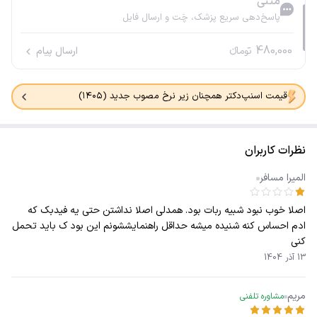
متنی
پاسخ‌دهی سریع پزشک، چَت و ارسال فایل
480,000
تومانء
ارسال پیام
قیمت اسنپ‌دکتر همچنان زیر نرخ مصوب جدید (۱۴۰۵)
نظرات کاربران
المیرا مسافر
اصلا خوب نبود شبیه ربات بود. همدلی اصلا نداشتن حتی یه فیدبک که
ادم احساس کنه شنیده میشه حداقل راهنمایششونم این بود ک باید تحمل
کنی
13 آذر 1404
مریم
مشاوره تلفنی