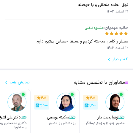
فوق العاده منطقی و با حوصله
21 اسفند 1403
حانیه مهدیان
مشاوره تلفنی
بسیار و کامل مباحثه کردیم و عمیقا احساس بهتری دارم
12 اسفند 1403
4 نظر دیگر
مشاوران با تخصص مشابه
نمایش همه
۴.۸
۴.۸
۳,۲۰۰
۶,۷۰۰
زهرا بخت دار
سکینه یوسفی
دکتر علی اشر
نورمحمدی
مشاور ازدواج و زوج درمانگر
روانشناس و مشاور
دکتری تخصصی روا
و مشاوره