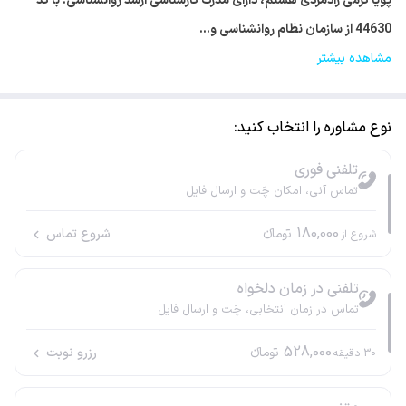
پویا کرمی رادمردی هستم، دارای مدرک کارشناسی ارشد روانشناسی. با کد
44630 از سازمان نظام روانشناسی و…
مشاهده بیشتر
نوع مشاوره را انتخاب کنید:
تلفنی فوری
تماس آنی، امکان چَت و ارسال فایل
180,000
تومانء
شروع تماس
شروع از
تلفنی در زمان دلخواه
تماس در زمان انتخابی، چَت و ارسال فایل
528,000
تومانء
رزرو نوبت
30
دقیقه