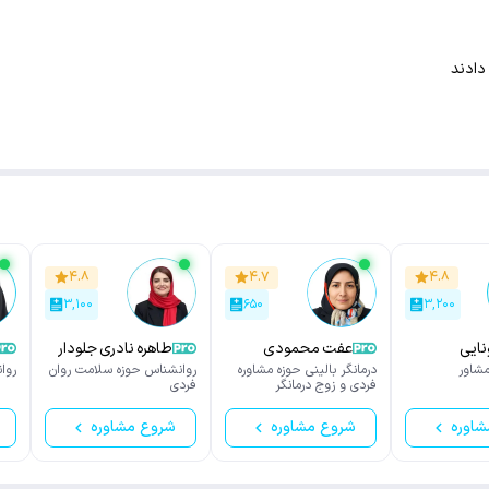
دادند
۴.۸
۴.۷
۴.۸
۳,۱۰۰
۶۵۰
۳,۲۰۰
نایی
عفت محمودی
طاهره نادری جلودار
شاور
درمانگر بالینی حوزه مشاوره
روانشناس حوزه سلامت روان
روا
فردى و زوج درمانگر
فردی
شاوره
شروع مشاوره
شروع مشاوره