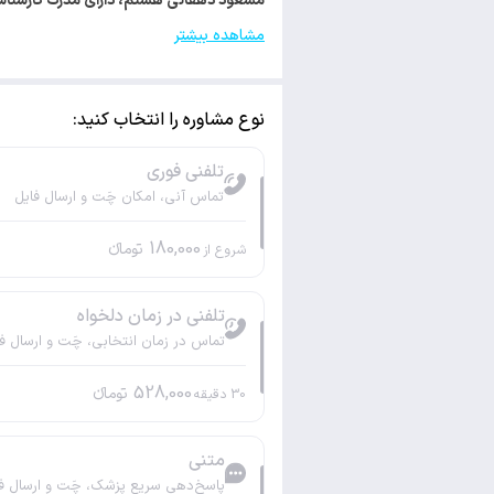
مسعود دهقانی هستم، دارای مدرک کارشناسی ارشد روانشناسی. با کد 85
مشاهده بیشتر
نوع مشاوره را انتخاب کنید:
تلفنی فوری
تماس آنی، امکان چَت و ارسال فایل
180,000
تومانء
شروع از
تلفنی در زمان دلخواه
تماس در زمان انتخابی، چَت و ارسال ف
528,000
تومانء
30
دقیقه
متنی
پاسخ‌دهی سریع پزشک، چَت و ارسال ف