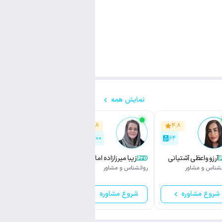
نمایش همه
۴.۵
۴.۸
۴.۸
۱۵۰
۲,۴۰۰
۶۴
آرزو واعظی آشتیانی
زیبا میرزازاده امامقلی
سمیرا زحمتکش
نشناس و مشاور
روانشناس و مشاور
پژوهشگر دوره دکتری
روانشناسی
شروع مشاوره
شروع مشاوره
شروع مشاوره