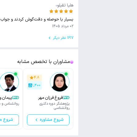
هليا تقيلو
بسیار با حوصله و دقت‌گوش کردند و جواب 
02 مرداد 1405
1617 نظر دیگر
مشاوران با تخصص مشابه
۴.۸
۱,۴۰۰
فروغ فرزان مهر
پیمان و
پژوهشگر دوره دکتری
روانشناس و م
روانشناسی
شروع مشاوره
شروع م