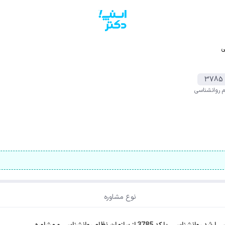
ی
3785
م روانشناسی
نوع مشاوره