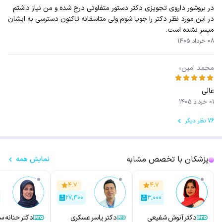
در بروشور داروی تجویزی دکتر دستور متفاوتی درج شده و من نیاز داشتم
در این مورد نظر دکتر را جویا شوم ولی متاسفانه تاکنون دسترسی به ایشان
میسر نشده است.
08 خرداد 1405
محمد امین
عالی
01 خرداد 1405
76 نظر دیگر
پزشکان با تخصص مشابه
نمایش همه
۴.۷
۴.۷
۲۷,۴۰۰
۳,۰۰۰
دکتر آنوش شفیعی
دکتر یاسر عسکری
دکتر حنانه س