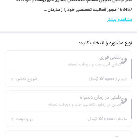
دکتر نوشین گلچین هستم، متخصص بیماری‌های پوست و مو. با کد
168457 مجوز فعالیت تخصصی خود را از سازمان…
مشاهده بیشتر
نوع مشاوره را انتخاب کنید:
تلفنی فوری
تماس آنی، چَت و دریافت نسخه
510,000
تومانء
شروع تماس
شروع از
تلفنی در زمان دلخواه
تماس در زمان انتخابی، چَت و دریافت نسخه
510,000
تومانء
رزرو نوبت
10
دقیقه