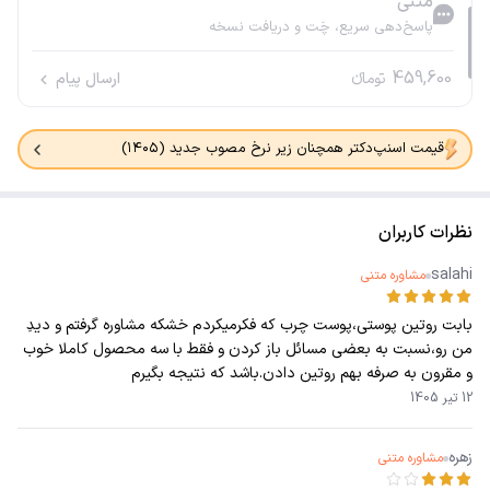
متنی
پاسخ‌دهی سریع، چَت و دریافت نسخه
459,600
تومانء
ارسال پیام
قیمت اسنپ‌دکتر همچنان زیر نرخ مصوب جدید (۱۴۰۵)
نظرات کاربران
salahi
مشاوره متنی
بابت روتین پوستی،پوست چرب که فکرمیکردم خشکه مشاوره گرفتم و دیدِ
من رو،نسبت به بعضی مسائل باز کردن و فقط با سه محصول کاملا خوب
و مقرون به صرفه بهم روتین دادن.باشد که نتیجه بگیرم
12 تیر 1405
زهره
مشاوره متنی