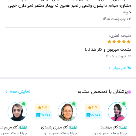
مشاوره میشم باایشون واقعی راضیم ‌همین ک بیمار منتظر نمی‌ذارن خیلی
خوبه.
03 اردیبهشت 1405
ملیحه نظری
بشدت مهربون و کار بلد 👍🏻
29 فروردین 1405
95 نظر دیگر
پزشکان با تخصص مشابه
نمایش همه
۴.۵
۴.۷
۲۵,۷۰۰
۹۸,۸۰۰
دکتر مهشید
دکتر مهری رشیدی
دکتر مریم علی
احتشامی
جراح و متخصص زنان،
جراح و متخصص زنان،
جراح و متخصص زن