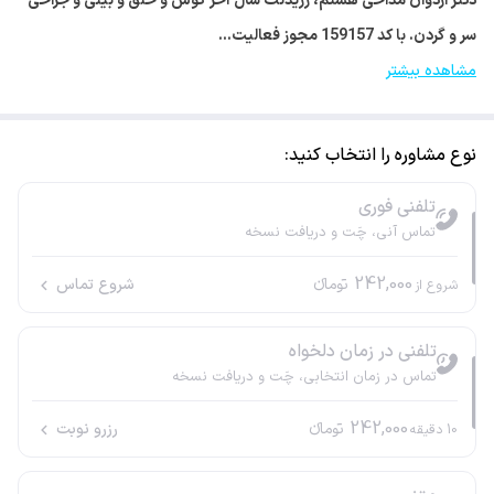
دکتر اردوان مداحی هستم، رزیدنت سال آخر گوش و حلق و بینی و جراحی
سر و گردن. با کد 159157 مجوز فعالیت…
مشاهده بیشتر
نوع مشاوره را انتخاب کنید:
تلفنی فوری
تماس آنی، چَت و دریافت نسخه
242,000
تومانء
شروع تماس
شروع از
تلفنی در زمان دلخواه
تماس در زمان انتخابی، چَت و دریافت نسخه
242,000
تومانء
رزرو نوبت
10
دقیقه