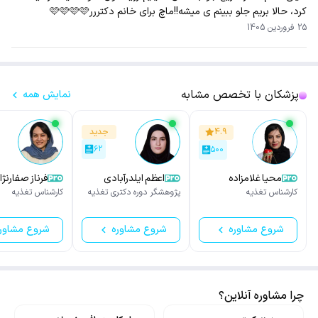
کرد، حالا بریم جلو ببینم ی میشه!!ماچ برای خانم دکتررر🩷🩷🩷🩷
25 فروردین 1405
پزشکان با تخصص مشابه
نمایش همه
۴.۹
جدید
۶۲
۵۰۰
محیا غلامزاده
اعظم ایلدرآبادی
فرناز صفارنژا
کارشناس تغذیه
پژوهشگر دوره دکتری تغذیه
کارشناس تغذیه
شروع مشاوره
شروع مشاوره
شروع مشاور
چرا مشاوره آنلاین؟