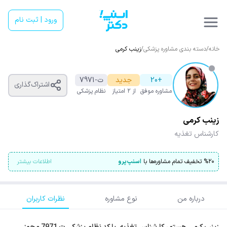
ورود | ثبت نام
خانه
/
دسته بندی مشاوره پزشکی
/
زینب کرمی
+20
جدید
ت-7971
اشتراک‌گذاری
مشاوره موفق
از ۲ امتیاز
نظام پزشکی
زینب کرمی
کارشناس تغذیه
۲۰
%
تخفیف تمام مشاوره‌ها با
اسنپ‌پرو
اطلاعات بیشتر
درباره من
نوع مشاوره
نظرات کاربران