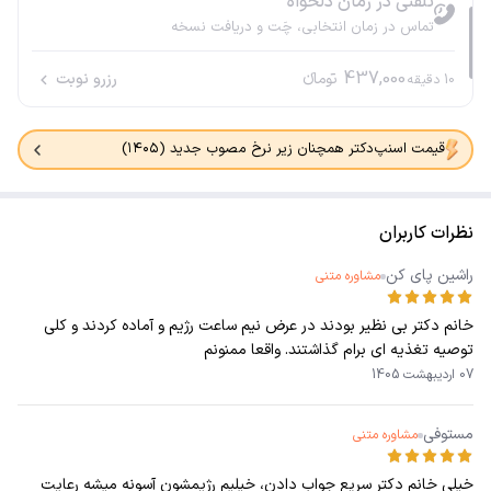
تلفنی در زمان دلخواه
تماس در زمان انتخابی، چَت و دریافت نسخه
437,000
تومانء
رزرو نوبت
10
دقیقه
قیمت اسنپ‌دکتر همچنان زیر نرخ مصوب جدید (۱۴۰۵)
نظرات کاربران
راشین پای کن
مشاوره متنی
خانم دکتر بی نظیر بودند در عرض نیم ساعت رژیم و آماده کردند و کلی
توصیه تغذیه ای برام گذاشتند. واقعا ممنونم
07 اردیبهشت 1405
مستوفی
مشاوره متنی
خیلی خانم دکتر سریع جواب دادن، خیلیم رژیمشون آسونه میشه رعایت