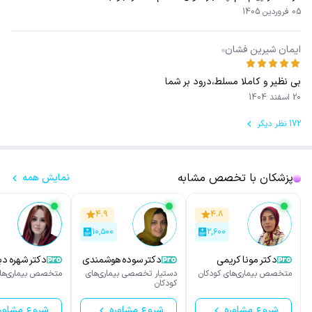
05 فروردین 1405
ایمان شیرین فشان
بی نظیر و کاملا مسلط،درود بر شما
20 اسفند 1404
172 نظر دیگر
پزشکان با تخصص مشابه
نمایش همه
۴.۹
۴.۸
۱۰,۵۰۰
۲,۶۰۰
دکتر مونا کریمی
دکتر سوده هوشمندی
دکتر شهره دب
خالدی
متخصص بیماری‌های کودکان
دستیار تخصصی بیماری‌های
متخصص بیماری‌های
کودکان
شروع مشاوره
شروع مشاوره
شروع مشاور