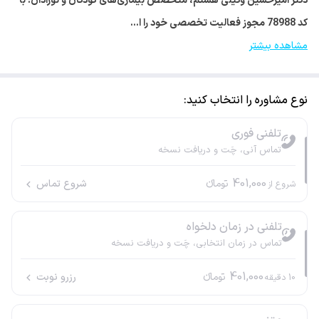
دکتر امیرحسین وکیلی هستم، متخصص بیماری‌های کودکان و نوزادان. با
کد 78988 مجوز فعالیت تخصصی خود را ا…
مشاهده بیشتر
نوع مشاوره را انتخاب کنید:
تلفنی فوری
تماس آنی، چَت و دریافت نسخه
401,000
تومانء
شروع تماس
شروع از
تلفنی در زمان دلخواه
تماس در زمان انتخابی، چَت و دریافت نسخه
401,000
تومانء
رزرو نوبت
10
دقیقه