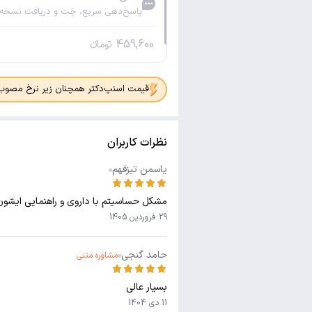
پاسخ‌دهی سریع، چَت و دریافت نسخه
459,600
تومانء
قیمت اسنپ‌دکتر همچنان زیر نرخ مصوب جدی
نظرات کاربران
یاسمن تیزفهم
مشکل حساسیتم با داروی و راهنمایی ایشو
29 فروردین 1405
حامد گنجی
مشاوره متنی
بسیار عالی
11 دی 1404