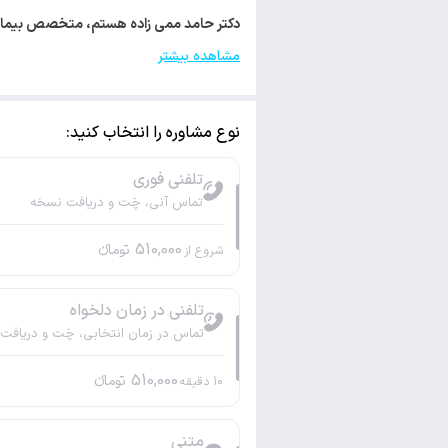
دکتر حامد ممی زاده هستم، متخصص بیماری‌های پوست و مو. 
مشاهده بیشتر
نوع مشاوره را انتخاب کنید:
تلفنی فوری
تماس آنی، چَت و دریافت نسخه
510,000
تومانء
شروع از
تلفنی در زمان دلخواه
تماس در زمان انتخابی، چَت و دریافت
510,000
تومانء
10
دقیقه
متنی