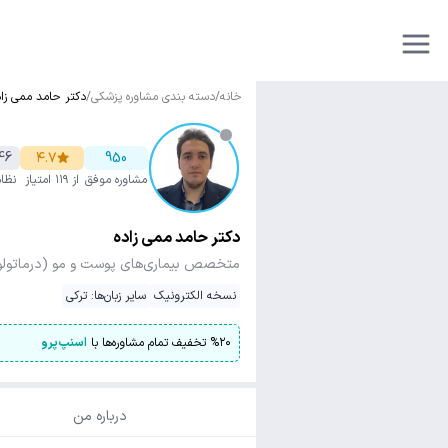
خانه
/
دسته بندی مشاوره پزشکی
/
دکتر حامد ممی زاد
46
۴.۷
950
مشاوره موفق
از ۱۱۹ امتیاز
نظا
دکتر حامد ممی زاده
متخصص بیماری‌های پوست و مو (درماتولو
نسخه الکترونیک
سایر زبان‌ها: ترکی
۲۰
%
تخفیف تمام مشاوره‌ها با
اسنپ‌پرو
درباره من