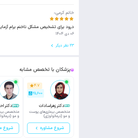
خانم کرمی
درود برای تشخیص مشکل ناخنم برام آزما
06 دی 1404
23 نظر دیگر
پزشکان با تخصص مشابه
۴.۷
۲۵,۶۰۰
دکتر زهراسادات
دکتر اح
سیدحسینی
متخصص بیماری‌های پوست
متخصص بیما
و مو (درماتولوژی)
و مو (درماتول
شروع مشاوره
شروع م