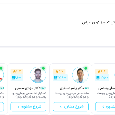
یش تجویز کردن سپاس
۴.۷
۴.۷
۴.۴
۹,۶۰۰
۲۷,۴۰۰
۱۳,۵۰۰
سان رستمی
دکتر یاسر عسکری
دکتر مهدی سامنی
سبزکوهی
ری‌های پوست
متخصص بیماری‌های پوست
دستیار تخصصی بیماری‌های
متخ
وژی)
و مو (درماتولوژی)
پوست و مو (درماتولوژی)
و م
شاوره
شروع مشاوره
شروع مشاوره