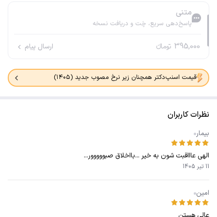
متنی
پاسخ‌دهی سریع، چَت و دریافت نسخه
395,000
تومانء
ارسال پیام
قیمت اسنپ‌دکتر همچنان زیر نرخ مصوب جدید (۱۴۰۵)
نظرات کاربران
بیمار
الهی عاااقبت شون به خیر ...بااخلاق صبووووور...
11 تیر 1405
امین
عالی هستن