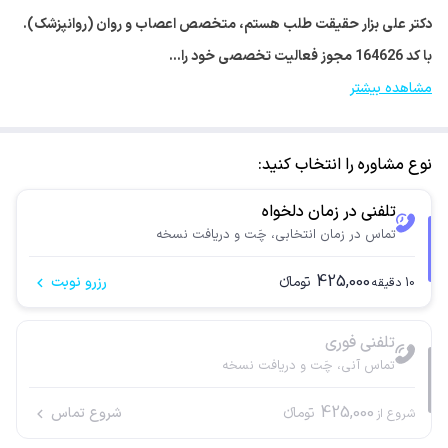
دکتر علی بزار حقیقت طلب هستم، متخصص اعصاب و روان (روانپزشک).
با کد 164626 مجوز فعالیت تخصصی خود را…
مشاهده بیشتر
نوع مشاوره را انتخاب کنید:
تلفنی در زمان دلخواه
تماس در زمان انتخابی، چَت و دریافت نسخه
425,000
تومانء
رزرو نوبت
10
دقیقه
تلفنی فوری
تماس آنی، چَت و دریافت نسخه
425,000
تومانء
شروع تماس
شروع از