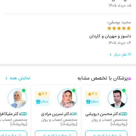
05 خرداد 1405
مجید یوسفی
دلسوز و مهربان و کاردان
04 خرداد 1405
17 نظر دیگر
پزشکان با تخصص مشابه
نمایش همه
۴.۶
۴.۷
۱,۸۰۰
۵,۵۰۰
دکتر محسن درویشی
دکتر نسرین مرادی
دکتر ملیکا فر
آورزمانی
رامندی
متخصص اعصاب و روان
متخصص اعصاب و روان
متخصص اعصاب و 
(روانپزشک)
(روانپزشک)
(روانپزشک)
شروع مشاوره
شروع مشاوره
شروع مشاور