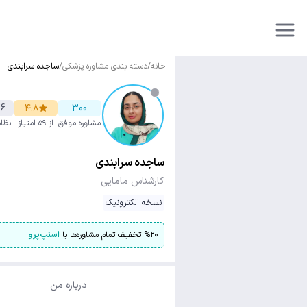
خانه
/
دسته بندی مشاوره پزشکی
/
ساجده سرابندی
6
۴.۸
300
مشاوره موفق
از ۵۹ امتیاز
نظا
ساجده سرابندی
کارشناس مامایی
نسخه الکترونیک
۲۰
%
تخفیف تمام مشاوره‌ها با
اسنپ‌پرو
درباره من