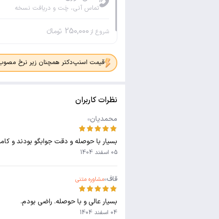
تماس آنی، چَت و دریافت نسخه
250,000
تومانء
شروع از
قیمت اسنپ‌دکتر همچنان زیر نرخ مصوب جدی
نظرات کاربران
محمدیان
بسیار با حوصله و دقت جوابگو بودند و کامل
05 اسفند 1404
قاف
مشاوره متنی
بسیار عالی و با حوصله. راضی بودم.
04 اسفند 1404