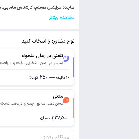
ساجده سرابندی هستم، کارشناس مامایی. با کد 47076 مجوز فعالیت تخصصی خود را از سازمان نظام پزش
مشاهده بیشتر
نوع مشاوره را انتخاب کنید:
تلفنی در زمان دلخواه
تماس در زمان انتخابی، چَت و دریافت
250,000
تومانء
10
دقیقه
متنی
پاسخ‌دهی سریع، چَت و دریافت نسخه
227,500
تومانء
تلفنی فوری