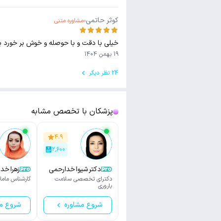
کوثر حاتمی
مشاوره متنی
خیلی با دقت و با حوصله و خوش بر خورد ب
19 بهمن 1404
24 نظر دیگر
پزشکان با تخصص مشابه
۴.۹
۲,۶۰۰
دکتر شیوا خدارحمی
زهرا خدابخشی
دکترای تخصصی سلامت
کارشناس ماما
باروری
شروع مشاوره
شروع م