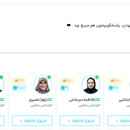
ودن. پاسخگوییشون هم سریع بود . ❤️
۴.۸
۵.۰
۵.۰
۳,۰۰۰
۲۹
۷۰۰
فاطمه سربخش
زهرا نصیری
یی
کارشناس مامایی
کارشناس مامایی
کار
شاوره
شروع مشاوره
شروع مشاوره