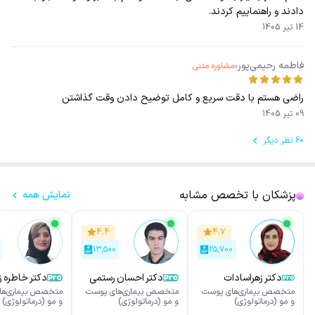
دادند و راهنماییم کردند.
14 تیر 1405
فاطمه رحیمی‌پور
مشاوره متنی
راضی هستم با دقت سریع و کامل توضیح دادن وقت گذاشتن
09 تیر 1405
60 نظر دیگر
پزشکان با تخصص مشابه
نمایش همه
۴.۴
۴.۷
۱۳,۵۰۰
۲۵,۷۰۰
دکتر زهراسادات
دکتر احسان رستمی
دکتر خاطره 
سیدحسینی
متخصص بیماری‌های پوست
متخصص بیماری‌های پوست
متخصص بیماری‌ها
و مو (درماتولوژی)
و مو (درماتولوژی)
و مو (درماتولوژی)