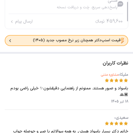
متنی
پاسخ‌دهی سریع، چَت و دریافت نسخه
459,600
تومانء
ارسال پیام
قیمت اسنپ‌دکتر همچنان زیر نرخ مصوب جدید (۱۴۰۵)
نظرات کاربران
ملیکا
مشاوره متنی
باسواد و صبور هستند. ممنونم از راهنمایی دقیقشون✨ خیلی راضی بودم
🙏🏽
18 تیر 1405
سعیدی
خانم دکتر بسیار باسواد هستن. به همه سوالاتم با صبر و حوصله جواب