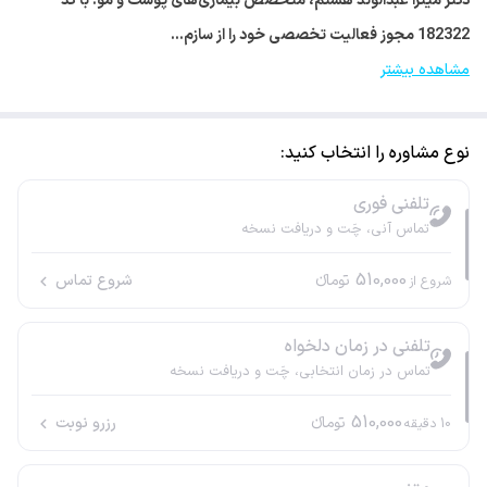
دکتر میترا عبدالوند هستم، متخصص بیماری‌های پوست و مو. با کد
182322 مجوز فعالیت تخصصی خود را از سازم…
مشاهده بیشتر
نوع مشاوره را انتخاب کنید:
تلفنی فوری
تماس آنی، چَت و دریافت نسخه
510,000
تومانء
شروع تماس
شروع از
تلفنی در زمان دلخواه
تماس در زمان انتخابی، چَت و دریافت نسخه
510,000
تومانء
رزرو نوبت
10
دقیقه