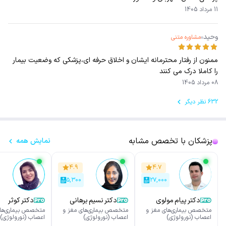
11 مرداد 1405
وحید
مشاوره متنی
ممنون از رفتار محترمانه ایشان و اخلاق حرفه ای،پزشکی که وضعیت بیمار
را کاملا درک می کنند
08 مرداد 1405
632 نظر دیگر
پزشکان با تخصص مشابه
نمایش همه
۴.۹
۴.۷
۵,۳۰۰
۲۷,۰۰۰
دکتر پیام مولوی
دکتر نسیم برهانی
دکتر کوثر
خانمحمدی
متخصص بیماری‌های مغز و
متخصص بیماری‌های مغز و
متخصص بیماری‌های
اعصاب (نورولوژی)
اعصاب (نورولوژی)
اعصاب (نورولوژی)