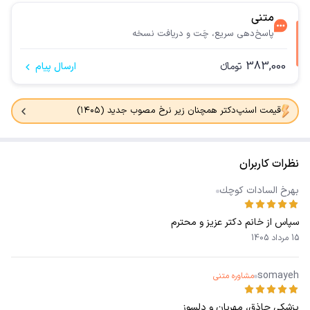
متنی
پاسخ‌دهی سریع، چَت و دریافت نسخه
383,000
تومانء
ارسال پیام
قیمت اسنپ‌دکتر همچنان زیر نرخ مصوب جدید (۱۴۰۵)
نظرات کاربران
بهرخ السادات كوچك
سپاس از خانم دکتر عزیز و محترم
15 مرداد 1405
somayeh
مشاوره متنی
پزشکی حاذق، مهربان و دلسوز