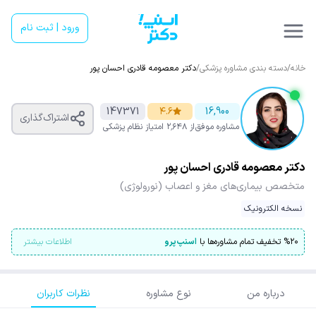
ورود | ثبت نام
خانه
/
دسته بندی مشاوره پزشکی
/
دکتر معصومه قادری احسان پور
147371
۴.۶
16,900
اشتراک‌گذاری
مشاوره موفق
از ۲٬۶۴۸ امتیاز
نظام پزشکی
دکتر معصومه قادری احسان پور
متخصص بیماری‌های مغز و اعصاب (نورولوژی)
نسخه الکترونیک
۲۰
%
تخفیف تمام مشاوره‌ها با
اسنپ‌پرو
اطلاعات بیشتر
درباره من
نوع مشاوره
نظرات کاربران