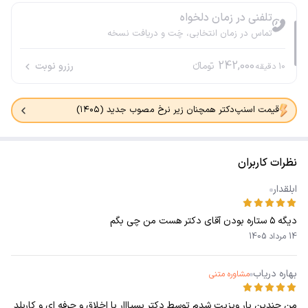
تلفنی در زمان دلخواه
تماس در زمان انتخابی، چَت و دریافت نسخه
242,000
تومانء
رزرو نوبت
10
دقیقه
قیمت اسنپ‌دکتر همچنان زیر نرخ مصوب جدید (۱۴۰۵)
نظرات کاربران
ابلقدار
دیگه ۵ ستاره بودن آقای دکتر هست من‌ چی بگم
14 مرداد 1405
بهاره دریاب
مشاوره متنی
من چندین بار ویزیت شدم توسط دکتر بسیااار با اخلاق و حرفه ای و کاربلد