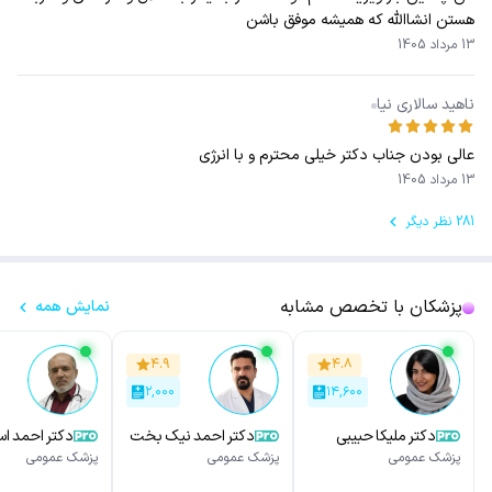
هستن انشاالله که همیشه موفق باشن
13 مرداد 1405
ناهيد سالارى نيا
عالی بودن جناب دکتر خیلی محترم و با انرژی
13 مرداد 1405
281 نظر دیگر
پزشکان با تخصص مشابه
نمایش همه
۴.۹
۴.۸
۲,۰۰۰
۱۴,۶۰۰
دکتر ملیکا حبیبی
دکتر احمد نیک بخت
دکتر احمد اس
پزشک عمومی
پزشک عمومی
پزشک عمومی