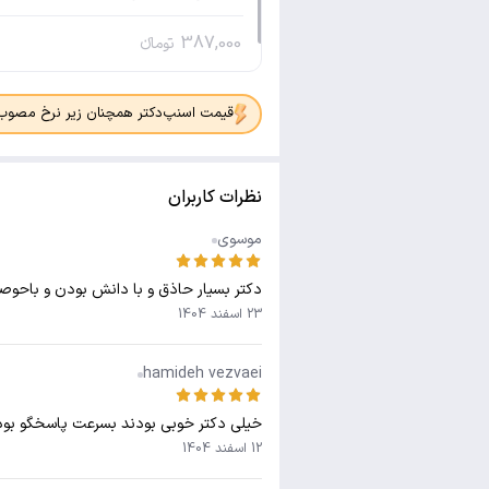
387,000
تومانء
قیمت اسنپ‌دکتر همچنان زیر نرخ مصوب جدی
نظرات کاربران
موسوی
دکتر بسیار حاذق و با دانش بودن و باحوص
23 اسفند 1404
hamideh vezvaei
خیلی دکتر خوبی بودند بسرعت پاسخگو بود
12 اسفند 1404