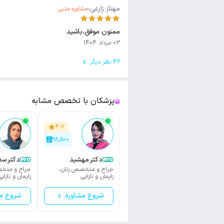
مهناز زارعی
مشاوره متنی
ممنون موفق،باشید
03 مرداد 1404
42 نظر دیگر
پزشکان با تخصص مشابه
۴.۷
۹۸,۵۰۰
دکتر مهشید
دکتر سع
احتشامی
تند
جراح و متخصص زنان،
جراح و متخص
زایمان و نازایی
زایمان و نازایی
شروع مشاوره
شروع م