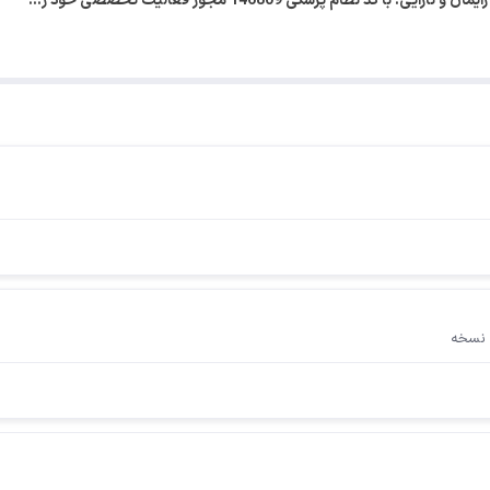
د نظام پزشکی 146809 مجوز فعالیت تخصصی خود ر…
 نسخه