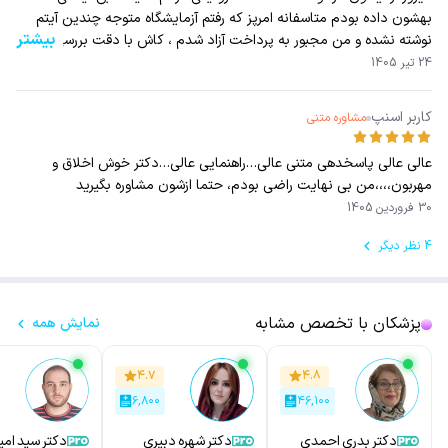
بهشون داده بودم متاسفانه امرپز که رفتم آزمایشگاه متوجه چندین آیتم
بیشتر
نوشته نشده و من مجبور به پرداخت آزاد شدم ، کاش با دقت بررسی
میکردین چون من چند بارم تاکید کزدم خدمتشون که‌همه آیتم ها نوشته
24 تیر 1405
بشه
کاربر اسنپ
مشاوره متنی
عالی عالی پاسخدهی متنی عالی…راهنمایی عالی…دکتر خوش اخلاق و
مهربون،،،،من بی نهایت راضی بودم، حتما ازشون مشاوره بگیرید
30 فروردین 1405
4 نظر دیگر
پزشکان با تخصص مشابه
نمایش همه
۴.۷
۴.۸
۶,۸۰۰
۴۶,۱۰۰
دکتر بدری احمدی
دکتر شهره دبیری
دکتر سید امی