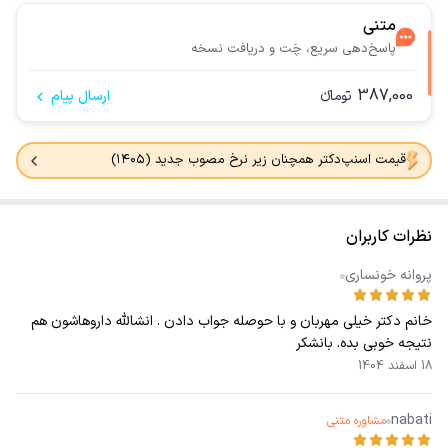
متنی
پاسخ‌دهی سریع، چَت و دریافت نسخه
387,000
تومانء
ارسال پیام
قیمت اسنپ‌دکتر همچنان زیر نرخ مصوب جدید (۱۴۰۵)
نظرات کاربران
پروانه خونساری
خانم دکتر خیلی مهربان و با حوصله جواب دادن . انشالله داروهاشون هم
نتیجه خوبی بده. بانشکر
18 اسفند 1404
nabati
مشاوره متنی