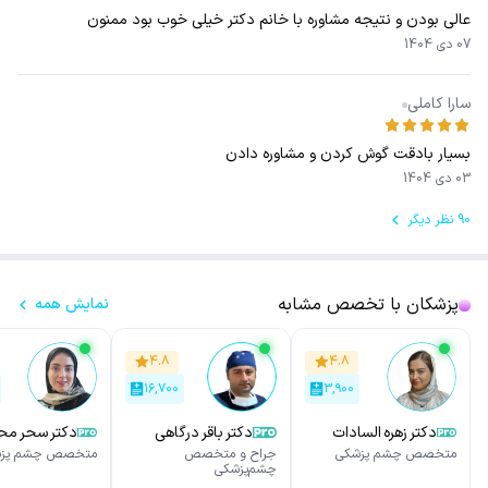
عالی بودن و نتیجه مشاوره با خانم دکتر خیلی خوب بود ممنون
07 دی 1404
سارا کاملی
بسیار بادقت گوش کردن و مشاوره دادن
03 دی 1404
90 نظر دیگر
پزشکان با تخصص مشابه
نمایش همه
۴.۸
۴.۸
۱۶,۷۰۰
۳,۹۰۰
دکتر زهره السادات
دکتر باقر درگاهی
دکتر سحر م
ابراهیمی
نژاد آذر
متخصص چشم پزشکی
جراح و متخصص
متخصص چشم پزش
چشم‌پزشکی