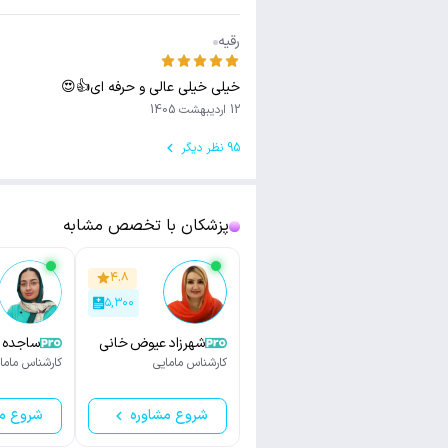
رقیه
خیلی خیلی عالی و حرفه ای👍😍
12 اردیبهشت 1405
95 نظر دیگر
پزشکان با تخصص مشابه
۴.۸
۵,۳۰۰
شهرزاد عیوض خانی
ساجده س
کارشناس مامایی
کارشناس ماما
شروع مشاوره
شروع م