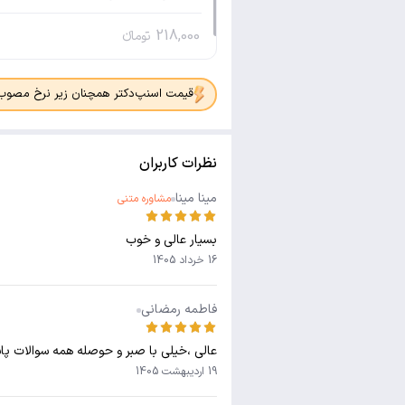
218,000
تومانء
قیمت اسنپ‌دکتر همچنان زیر نرخ مصوب جدی
نظرات کاربران
مینا مینا
مشاوره متنی
بسیار عالی و خوب
16 خرداد 1405
فاطمه رمضانی
عالی ،خیلی با صبر و حوصله همه سوالات پ
19 اردیبهشت 1405