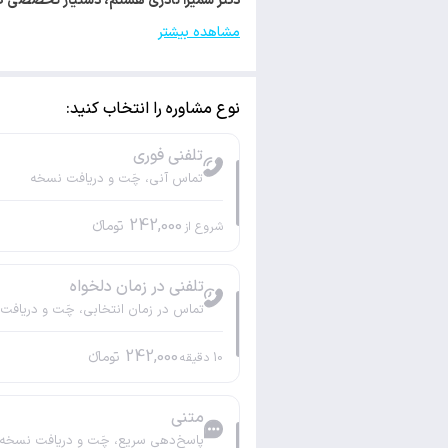
دکتر سمیرا نادری هستم، دستیار تخصصی کودکان با کد 187409 مجوز فعالیت تخصصی خود 
مشاهده بیشتر
نوع مشاوره را انتخاب کنید:
تلفنی فوری
تماس آنی، چَت و دریافت نسخه
242,000
تومانء
شروع از
تلفنی در زمان دلخواه
تماس در زمان انتخابی، چَت و دریافت
242,000
تومانء
10
دقیقه
متنی
پاسخ‌دهی سریع، چَت و دریافت نسخه