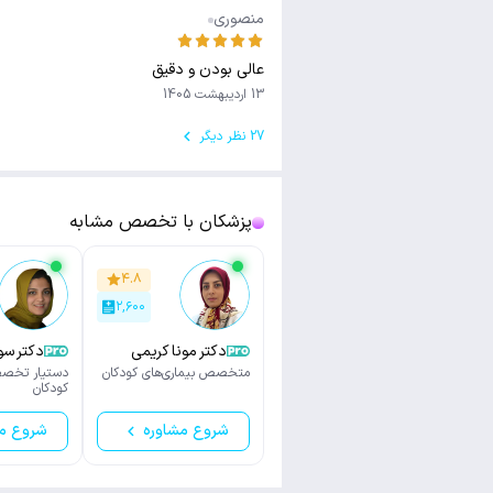
منصوری
عالی بودن و دقیق
13 اردیبهشت 1405
27 نظر دیگر
پزشکان با تخصص مشابه
۴.۸
۲,۶۰۰
دکتر مونا کریمی
دکتر سوده هو
خالدی
متخصص بیماری‌های کودکان
دستیار تخصص
کودکان
شروع مشاوره
شروع م