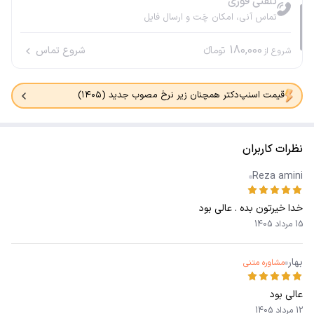
تلفنی فوری
تماس آنی، امکان چَت و ارسال فایل
180,000
تومانء
شروع تماس
شروع از
قیمت اسنپ‌دکتر همچنان زیر نرخ مصوب جدید (۱۴۰۵)
نظرات کاربران
Reza amini
خدا خیرتون بده . عالی بود
15 مرداد 1405
بهار
مشاوره متنی
عالی بود
12 مرداد 1405