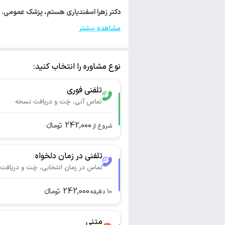
دکتر زهرا اسفندیاری هستم، پزشک عمومی. با کد نظام پزشکی 227046 مجوز فعال
مشاهده بیشتر
نوع مشاوره را انتخاب کنید:
تلفنی فوری
تماس آنی، چَت و دریافت نسخه
242,000
تومانء
شروع از
تلفنی در زمان دلخواه
تماس در زمان انتخابی، چَت و دریافت
242,000
تومانء
10
دقیقه
متنی