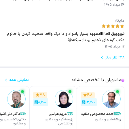
14 مرداد 1405
ملیکا
فوووووق العاااااادهههه بسیار باسواد و با درک واقعا صحبت کردن با خانوم
دکتر، گره های ذهنیم رو باز میکنه😍
12 مرداد 1405
238 نظر دیگر
مشاوران با تخصص مشابه
نمایش همه
۴.۸
۴.۸
۸,۳۰۰
۱۳,۷۰۰
احمد معصومی منفرد
مریم عباسی
دکتر علی اشر
نورمحمدی
روانشناس و مشاور
پژوهشگر دوره دکتری
دکتری تخصصی روا
روانشناسی
و مشاوره