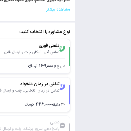
دکتر لیلا کبیری هستم، دارای مدرک دکتری تخصصی روانشناسی. با کد 3
مشاهده بیشتر
نوع مشاوره را انتخاب کنید:
تلفنی فوری
تماس آنی، امکان چَت و ارسال فایل
149,000
تومانء
شروع از
تلفنی در زمان دلخواه
تماس در زمان انتخابی، چَت و ارسال ف
426,000
تومانء
30
دقیقه
متنی
پاسخ‌دهی سریع پزشک، چَت و ارسال ف