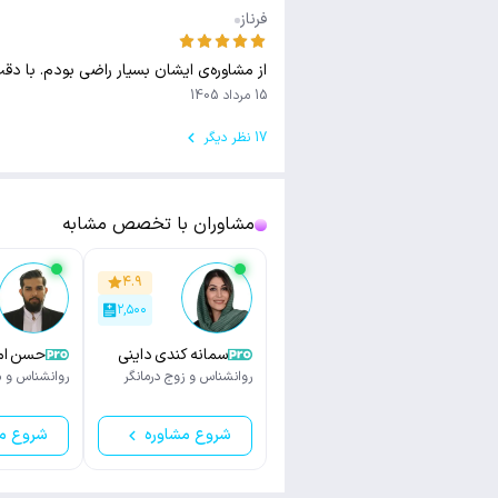
فرناز
از مشاوره‌ی ایشان بسیار راضی بودم. با دق
15 مرداد 1405
17 نظر دیگر
مشاوران با تخصص مشابه
۴.۹
۲,۵۰۰
سمانه کندی داینی
حس
سیاوشان
روانشناس و زوج درمانگر
روانشناس و م
شروع مشاوره
شروع م