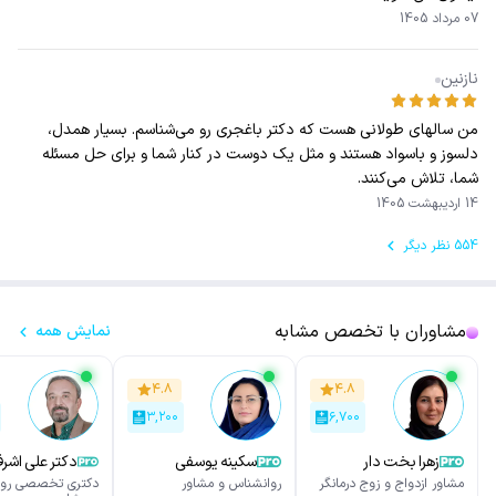
07 مرداد 1405
نازنین
من سالهای طولانی هست که دکتر باغجری رو می‌شناسم. بسیار همدل،
دلسوز و باسواد هستند و مثل یک دوست در کنار شما و برای حل مسئله
شما، تلاش می‌کنند.
14 اردیبهشت 1405
554 نظر دیگر
مشاوران با تخصص مشابه
نمایش همه
۴.۸
۴.۸
۳,۲۰۰
۶,۷۰۰
زهرا بخت دار
سکینه یوسفی
دکتر علی اشر
نورمحمدی
مشاور ازدواج و زوج درمانگر
روانشناس و مشاور
دکتری تخصصی روا