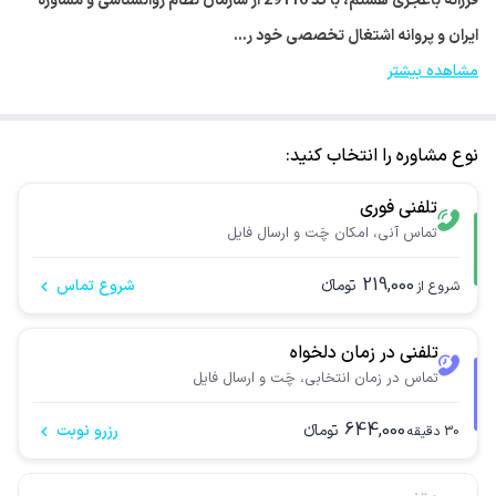
فرزانه باغجری هستم، با کد 29116 از سازمان نظام روانشناسی و مشاوره
ایران و پروانه اشتغال تخصصی خود ر…
مشاهده بیشتر
نوع مشاوره را انتخاب کنید:
تلفنی فوری
تماس آنی، امکان چَت و ارسال فایل
219,000
تومانء
شروع تماس
شروع از
تلفنی در زمان دلخواه
تماس در زمان انتخابی، چَت و ارسال فایل
644,000
تومانء
رزرو نوبت
30
دقیقه