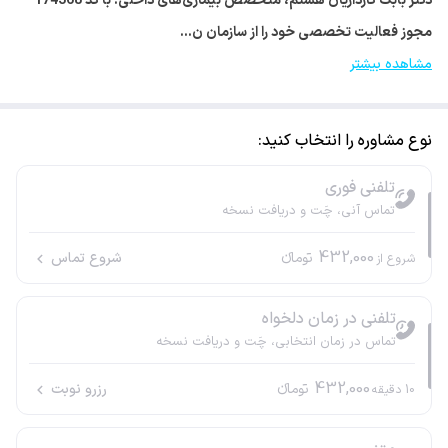
دکتر بابک کارداریان هستم، متخصص بیماری‌های داخلی. با کد 174368
مجوز فعالیت تخصصی خود را از سازمان ن…
مشاهده بیشتر
نوع مشاوره را انتخاب کنید:
تلفنی فوری
تماس آنی، چَت و دریافت نسخه
432,000
تومانء
شروع تماس
شروع از
تلفنی در زمان دلخواه
تماس در زمان انتخابی، چَت و دریافت نسخه
432,000
تومانء
رزرو نوبت
10
دقیقه