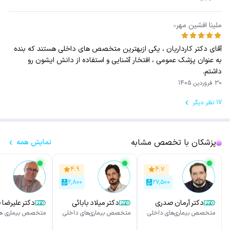
ملینا افشین مهر
آقای دکتر کارداریان ، یکی ازبهترین متخصص های داخلی هستند که بنده
به عنوان پزشک عمومی ، افتخار آشنایی و استفاده از دانش ایشون رو
داشتم.
30 فروردین 1405
17 نظر دیگر
پزشکان با تخصص مشابه
نمایش همه
۴.۹
۴.۷
۲,۸۰۰
۲۷,۵۰۰
دکتر آرمان صدری
دکتر میلاد بابائی
دکتر علیرضا
پور
متخصص بیماری‌های داخلی
متخصص بیماری‌های داخلی
متخصص بیماری ها