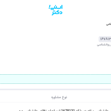
امی
167813
 روانشناسی
نوع مشاوره