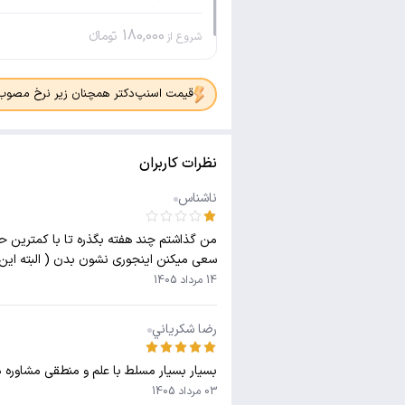
180,000
تومانء
شروع از
قیمت اسنپ‌دکتر همچنان زیر نرخ مصوب جدی
نظرات کاربران
ناشناس
من گذاشتم چند هفته بگذره تا با کمترین ح
سعی میکنن اینجوری نشون بدن ( البته این 
14 مرداد 1405
رضا شكرياني
بسیار بسیار مسلط با علم و منطقی مشاوره 
03 مرداد 1405