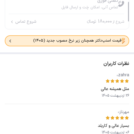
تلفنی فوری
تماس آنی، امکان چَت و ارسال فایل
180,000
تومانء
شروع تماس
شروع از
قیمت اسنپ‌دکتر همچنان زیر نرخ مصوب جدید (۱۴۰۵)
نظرات کاربران
zahra
مثل همیشه عالی
26 اردیبهشت 1405
مهرناز
بسیار عالی و کاربلد
06 اردیبهشت 1405