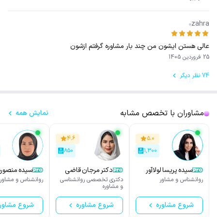
zahra
عالی هستن ایشون من چند بار مشاوره گرفتم ازشون
25 فروردین 1405
74 نظر دیگر
مشاوران با تخصص مشابه
نمایش همه
۴.۶
۵.۰
۸۵۰
۱,۳۰۰
سیده پریسا لولاآور
دکتر مرجان قاضی
سیده منصوره
زاده
روانشناس و مشاور
دکتری تخصصی روانشناسی
روانشناس و مشاور
و مشاوره
شروع مشاوره
شروع مشاوره
شروع مشاور