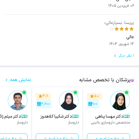
06 فروردین 1405
پریسا. بسیارعالی
عالی
14 شهریور 1404
1 نظر دیگر
پزشکان با تخصص مشابه
نمایش همه
۴.۸
۵.۰
۴,۶۰۰
۹۰۰
دکتر مهسا پناهی
دکتر شکیبا کلاهدوز
دکتر میثم زائ
شکوه
متخصص داروسازی بالینی
داروساز
داروساز
شروع مشاوره
شروع مشاوره
شروع مشاور