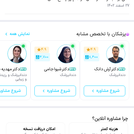
27 اسفند 1402
پزشکان با تخصص مشابه
نمایش همه
۴.۹
۴.۹
۴,۷۰۰
۸,۴۰۰
دکتر آرش دانک
دکتر شیوا جامی
دکتر مهدیه ن
دندانپزشک
دندانپزشک
دندانپزشک و رزیدن
و زیبایی
شروع مشاوره
شروع مشاوره
شروع مشاور
چرا مشاوره آنلاین؟
هزینه کمتر
امکان دریافت نسخه