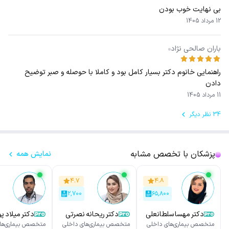
بی نهایت خوب بودن
12 مرداد 1405
باران صالحی نژاد
راهنمایی خانوم دکتر بسیار کامل بود و کاملا با حوصله و صبر توضیح
دادن
11 مرداد 1405
34 نظر دیگر
پزشکان با تخصص مشابه
نمایش همه
۴.۷
۴.۸
۲,۷۰۰
۶۵,۸۰۰
دکتر مهسا سلطانعلی
دکتر ریحانه نصرتی
دکتر میلاد پ
پور
متخصص بیماری‌های داخلی
متخصص بیماری‌های داخلی
متخصص بیماری‌ها