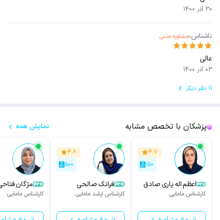
30 آذر 1400
ناشناس
مشاوره متنی
عالی
03 آذر 1400
11 نظر دیگر
پزشکان با تخصص مشابه
نمایش همه
۴.۸
۴.۷
۵۰۰
۱۵۰
اعظم اله یاری صادق
فرانک صالحی
مژگان فتاحی 
آبادی
کارشناس مامایی
کارشناس ارشد مامایی
کارشناس مامایی
شروع مشاوره
شروع مشاوره
شروع مشاور