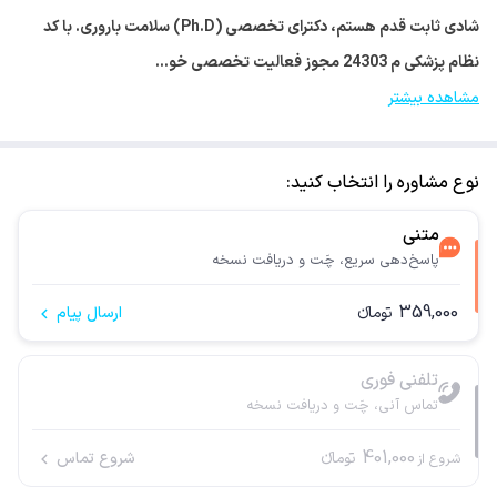
شادی ثابت قدم هستم، دکترای تخصصی (Ph.D) سلامت باروری. با کد
نظام پزشکی م 24303 مجوز فعالیت تخصصی خو…
مشاهده بیشتر
نوع مشاوره را انتخاب کنید:
متنی
پاسخ‌دهی سریع، چَت و دریافت نسخه
359,000
تومانء
ارسال پیام
تلفنی فوری
تماس آنی، چَت و دریافت نسخه
401,000
تومانء
شروع تماس
شروع از